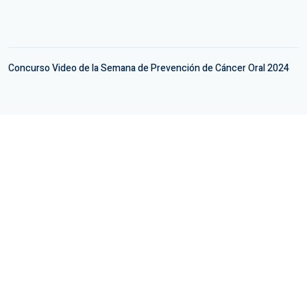
Concurso Video de la Semana de Prevención de Cáncer Oral 2024
Encuéntranos
Dirección:
Av. Sta. María 1990 Providencia Región
Metropolitana
Email:
contacto@patologiaoralchile.cl